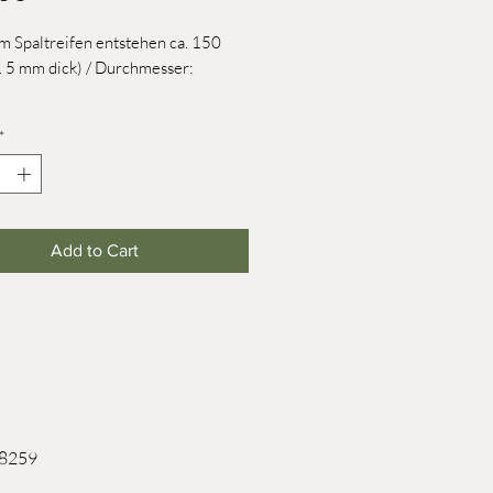
m Spaltreifen entstehen ca. 150
a. 5 mm dick) / Durchmesser:
*
Add to Cart
 8259