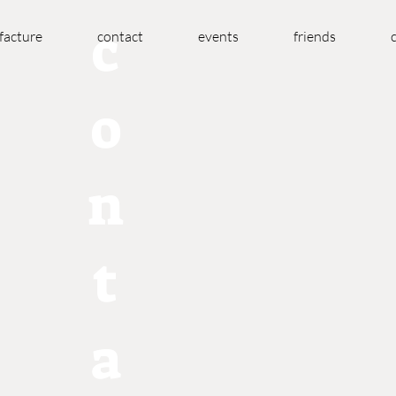
c
acture
contact
events
friends
o
n
t
a