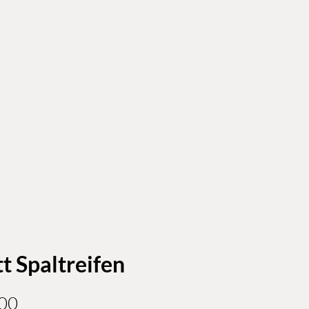
tt Spaltreifen
Price
00