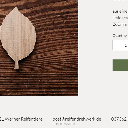
aus eine
Teile (c
260mm
Quantity
1 Werner Reifentiere
post@reifendrehwerk.de
037362
Impressum