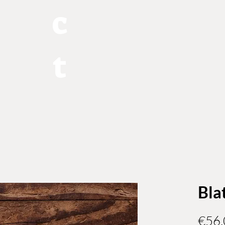
c
t
Bla
€56.