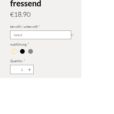
fressend
Price
€18.90
bewollt / unbewollt
*
Ausführung
*
Quantity
*
Add to Cart
Größe: 36 mm