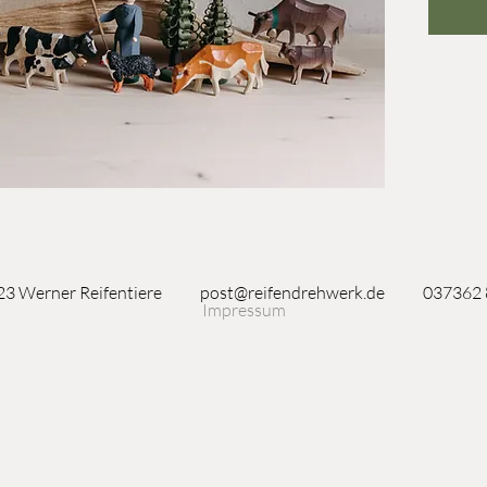
3 Werner Reifentiere
post@reifendrehwerk.de
037362
Impressum
Seiffen/Erzgebirge