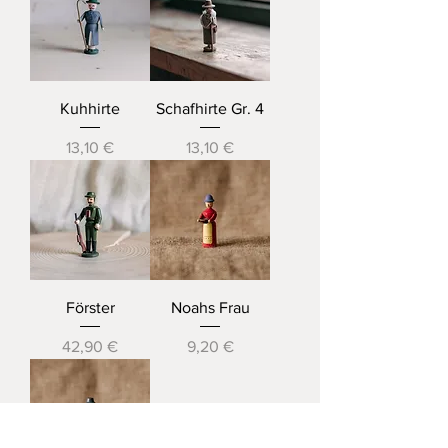
Kuhhirte
Schafhirte Gr. 4
Preis
Preis
13,10 €
13,10 €
Förster
Noahs Frau
Preis
Preis
42,90 €
9,20 €