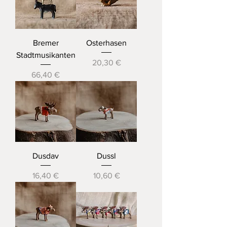
Bremer
Osterhasen
Stadtmusikanten
Preis
20,30 €
Preis
66,40 €
Dusdav
Dussl
Preis
Preis
16,40 €
10,60 €