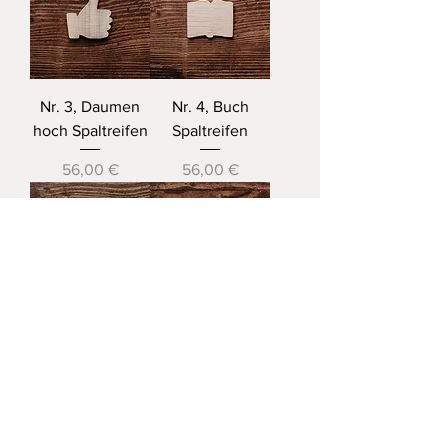
Nr. 3, Daumen
Nr. 4, Buch
hoch Spaltreifen
Spaltreifen
Preis
Preis
56,00 €
56,00 €
Nr. 5, Stern
Nr. 6, Fuß
Spaltreifen
Spaltreifen
Preis
Preis
56,00 €
56,00 €