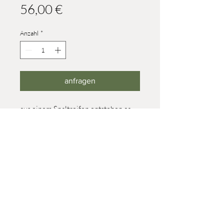
Preis
56,00 €
Anzahl
*
anfragen
aus einem Spaltreifen entstehen ca.
150 Teile (ca. 5 mm dick)
Höhe: 56 mm / Durchmesser:
260mm
© 2023 Werner Reifentiere
Impressum
post@reifendrehwerk.de
037362 8259