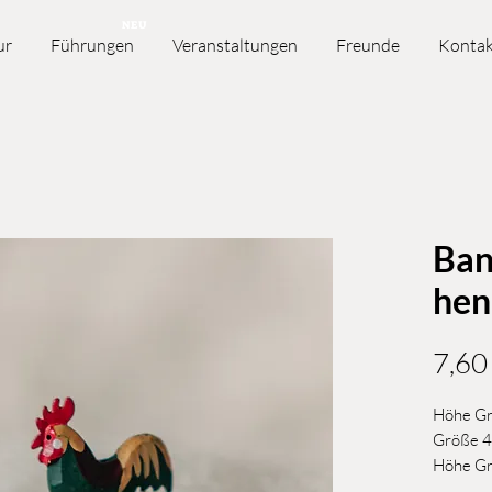
NEU
ur
Führungen
Veranstaltungen
Freunde
Kontak
Ban
hen
7,60
Höhe Gr
Größe 4
Höhe Gr
Größe 8