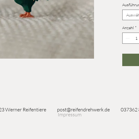
Ausführu
+7 mm)
Auswäh
Anzahl
*
3 Werner Reifentiere
post@reifendrehwerk.de
037362
Impressum
Seiffen/Erzgebirge