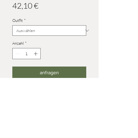
Preis
42,10 €
Outfit
*
Anzahl
*
anfragen
Dus-Familie mit verschiedenen
Outfits
© 2023 Werner Reifentiere
Impressum