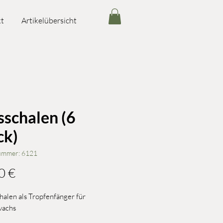
t
Artikelübersicht
sschalen (6
ck)
nummer: 6121
Preis
0 €
halen als Tropfenfänger für
wachs