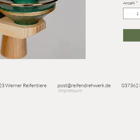
Anzahl
*
3 Werner Reifentiere
post@reifendrehwerk.de
037362
Impressum
Seiffen/Erzgebirge