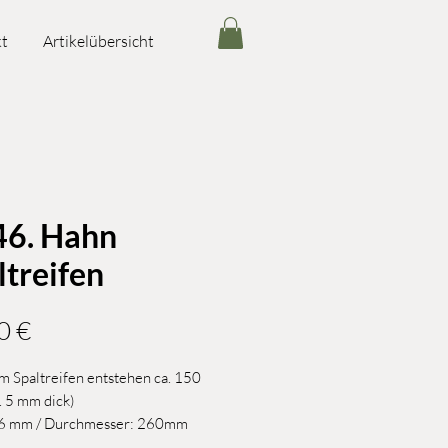
t
Artikelübersicht
46. Hahn
ltreifen
Preis
0 €
m Spaltreifen entstehen ca. 150
a. 5 mm dick)
6 mm / Durchmesser: 260mm