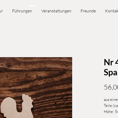
NEU
ur
Führungen
Veranstaltungen
Freunde
Kontak
Nr 
Spa
56,0
aus eine
Teile (c
Höhe: 5