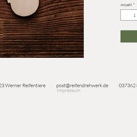
Anzahl
*
3 Werner Reifentiere
post@reifendrehwerk.de
037362
Impressum
Seiffen/Erzgebirge