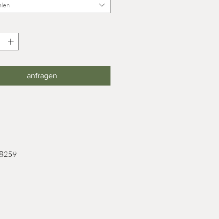
len
anfragen
 8259