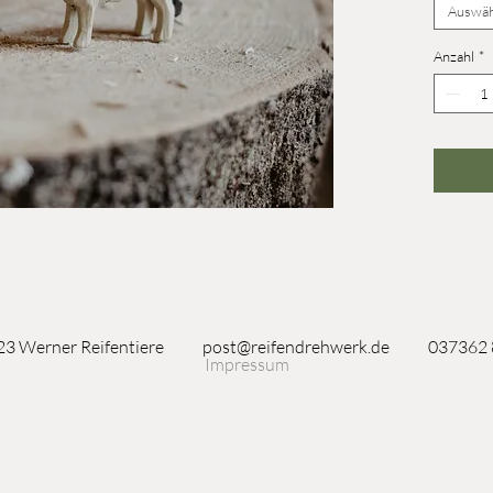
Auswäh
Anzahl
*
3 Werner Reifentiere
post@reifendrehwerk.de
037362
Impressum
Seiffen/Erzgebirge