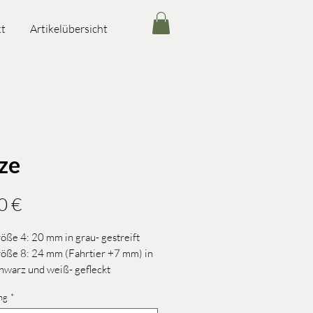
t
Artikelübersicht
ze
Preis
0 €
ße 4: 20 mm in grau- gestreift
öße 8: 24 mm (Fahrtier +7 mm) in
chwarz und weiß- gefleckt
ng
*