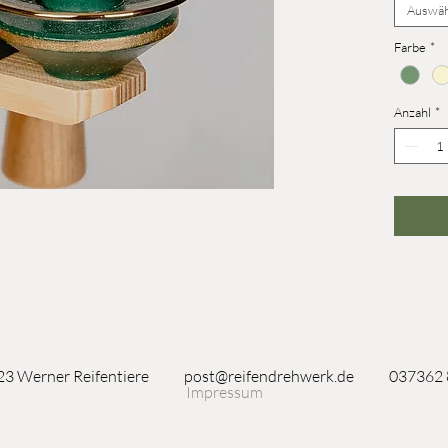
Auswäh
Farbe
*
Anzahl
*
3 Werner Reifentiere
post@reifendrehwerk.de
037362
Impressum
Seiffen/Erzgebirge