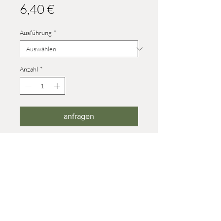
Preis
6,40 €
Ausführung
*
Anzahl
*
anfragen
Größe 4 nur mit brauner
Fellbemalung
Größe 8 nur mit schwarzer
Fellbemalung
Höhe Größe 4: 17 mm
© 2023 Werner Reifentiere
Höhe Größe 8: 27 mm (Fahrtier +7
Impressum