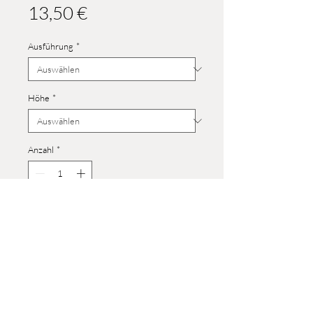
Preis
13,50 €
Ausführung
*
Höhe
*
Anzahl
*
anfragen
© 2023 Werner Reifentiere
Impressum