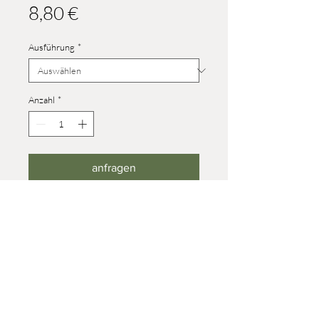
Preis
8,80 €
Ausführung
*
Anzahl
*
anfragen
Höhe Größe 4: 40 mm
Höhe Tierbaby: 18 mm
© 2023 Werner Reifentiere
Impressum