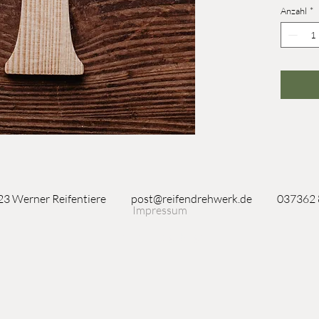
Anzahl
*
3 Werner Reifentiere
post@reifendrehwerk.de
037362
Impressum
Seiffen/Erzgebirge