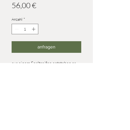
Preis
56,00 €
Anzahl
*
anfragen
aus einem Spaltreifen entstehen ca.
150 Teile (ca. 5 mm dick)
Höhe: 37 mm / Durchmesser:
260mm
© 2023 Werner Reifentiere
Impressum
post@reifendrehwerk.de
037362 8259