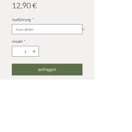
Preis
12,90 €
Ausführung
*
Anzahl
*
anfragen
Höhe Größe 4: 37 mm
Höhe Größe 6,5: 45 mm
Als Ergänzungstier für die 4. Etage
des Pyramidenleuchters nur in Größe
6,5!
© 2023 Werner Reifentiere
Impressum