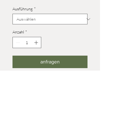
Ausführung
*
Anzahl
*
anfragen
Höhe Größe 4: 40 mm
Höhe Größe 8: 68 mm
© 2023 Werner Reifentiere
Impressum
post@reifendrehwerk.de
037362 8259