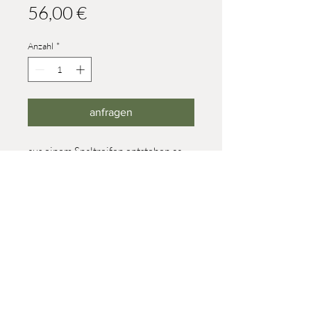
Preis
56,00 €
Anzahl
*
anfragen
aus einem Spaltreifen entstehen ca.
150 Teile (ca. 5 mm dick)
Höhe: 44 mm / Durchmesser:
260mm
© 2023 Werner Reifentiere
Impressum
post@reifendrehwerk.de
037362 8259