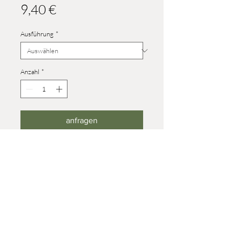
Preis
9,40 €
Ausführung
*
Anzahl
*
anfragen
Höhe Steinbock männlich: 40 mm
Höhe Steinbock weiblich: 28 mm
© 2023 Werner Reifentiere
Impressum