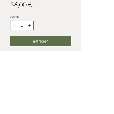
Preis
56,00 €
Anzahl
*
anfragen
aus einem Spaltreifen entstehen ca.
150 Teile / Durchmesser: 260mm
© 2023 Werner Reifentiere
Impressum
post@reifendrehwerk.de
037362 8259
Seiffen/Erzgebirge