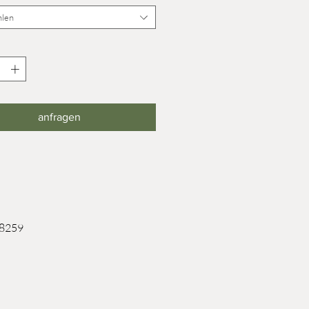
len
anfragen
 8259