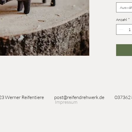
Auswäh
Anzahl
*
3 Werner Reifentiere
post@reifendrehwerk.de
037362
Impressum
Seiffen/Erzgebirge